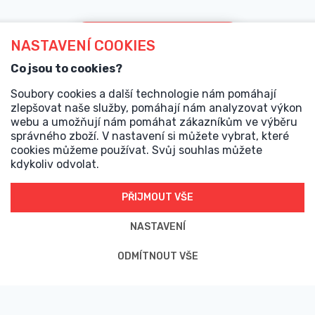
ODESLAT POPTÁVKU
NASTAVENÍ COOKIES
Co jsou to cookies?
Soubory cookies a další technologie nám pomáhají
zlepšovat naše služby, pomáhají nám analyzovat výkon
webu a umožňují nám pomáhat zákazníkům ve výběru
správného zboží. V nastavení si můžete vybrat, které
cookies můžeme používat. Svůj souhlas můžete
Pohybujeme se ve světě e-commerce déle než 14 let, navrhli
kdykoliv odvolat.
jsme stovky online řešení - stavíme
e-shopy
, webové
prezentace,
realitní weby
či webové aplikace na míru. Naše
PŘIJMOUT VŠE
projekty nově najdete pod nově vznikajícím ecosystémem
<jz/> od společnosti Jirsa & Záruba s.r.o.
NASTAVENÍ
Kontakt
ODMÍTNOUT VŠE
jakub@j-z.cz
@JirsaZaruba