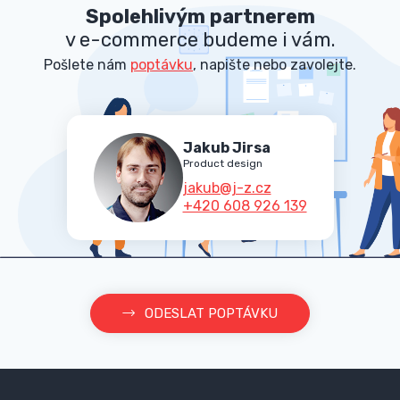
Spolehlivým partnerem
v e-commerce budeme i vám.
Pošlete nám
poptávku
, napište nebo zavolejte.
Jakub Jirsa
Product design
jakub@j-z.cz
+420 608 926 139
ODESLAT POPTÁVKU