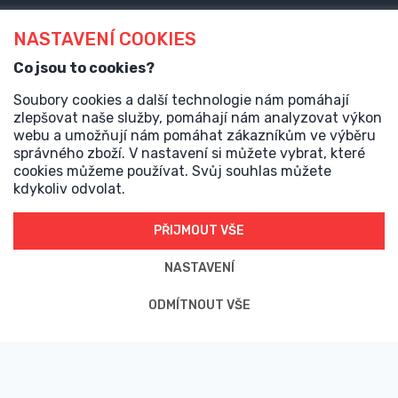
NASTAVENÍ COOKIES
Co jsou to cookies?
Pohybujeme se ve světě e-commerce déle než 14 let, navrhli
jsme stovky online řešení - stavíme
e-shopy
, webové
Soubory cookies a další technologie nám pomáhají
prezentace,
realitní weby
či webové aplikace na míru. Naše
projekty nově najdete pod nově vznikajícím ecosystémem
zlepšovat naše služby, pomáhají nám analyzovat výkon
<jz/> od společnosti Jirsa & Záruba s.r.o.
webu a umožňují nám pomáhat zákazníkům ve výběru
správného zboží. V nastavení si můžete vybrat, které
cookies můžeme používat. Svůj souhlas můžete
Kontakt
kdykoliv odvolat.
jakub@j-z.cz
PŘIJMOUT VŠE
@JirsaZaruba
NASTAVENÍ
ODMÍTNOUT VŠE
Provozovatel
Jirsa & Záruba s.r.o.
Husinecká 903/10, Žižkov,
130 00 Praha 3