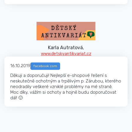
Karla Autratová,
www.detskyantikvariat.cz
16.10.2019
facebook.com
Děkuji a doporučuji! Nejlepší e-shopové řešení s
neskutečně ochotným a trpělivým p. Zárubou, kterého
neodradily veškeré vzniklé problémy na mé straně.
Moc díky, vážím si ochoty a hojně budu doporučovat
dál! 🙂