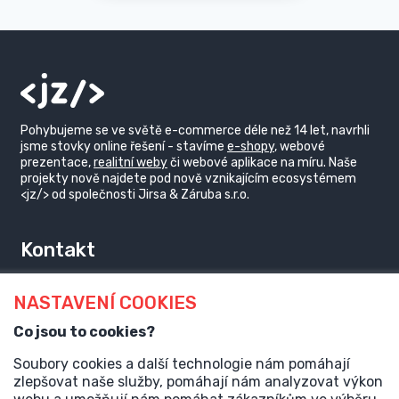
Pohybujeme se ve světě e-commerce déle než 14 let, navrhli
jsme stovky online řešení - stavíme
e-shopy
, webové
prezentace,
realitní weby
či webové aplikace na míru. Naše
projekty nově najdete pod nově vznikajícím ecosystémem
<jz/> od společnosti Jirsa & Záruba s.r.o.
Kontakt
jakub@j-z.cz
NASTAVENÍ COOKIES
@JirsaZaruba
Co jsou to cookies?
Soubory cookies a další technologie nám pomáhají
Provozovatel
zlepšovat naše služby, pomáhají nám analyzovat výkon