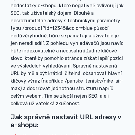
nedostatky e-shopů, které negativně ovlivňují jak
SEO, tak uživatelský dojem. Dlouhé a
nesrozumitelné adresy s technickými parametry
typu /product?id=12345&color=blue působí
nedůvěryhodně, hůře se pamatují a uživatelé je
jen neradi sdílí. Z pohledu vyhledávačů jsou navíc
hůře indexovatelné a neobsahují žádné klíčové
slovo, které by pomohlo stránce získat lepší pozici
ve výsledcích vyhledávání. Správně nastavená
URL by měla být krátká, čitelná, obsahovat hlavní
klíčový výraz (například /panske-tenisky/nike-air-
max) a dodržovat jednotnou strukturu napříč
celým webem. Tím se zlepší nejen SEO, ale i
celková uživatelská zkušenost.
Jak správně nastavit URL adresy v
e-shopu: