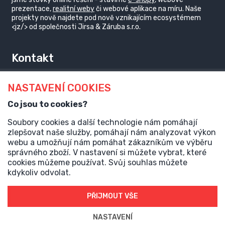
prezentace,
realitní weby
či webové aplikace na míru. Naše
projekty nově najdete pod nově vznikajícím ecosystémem
<jz/> od společnosti Jirsa & Záruba s.r.o.
Kontakt
jakub@j-z.cz
NASTAVENÍ COOKIES
@JirsaZaruba
Co jsou to cookies?
Soubory cookies a další technologie nám pomáhají
zlepšovat naše služby, pomáhají nám analyzovat výkon
Provozovatel
webu a umožňují nám pomáhat zákazníkům ve výběru
Jirsa & Záruba s.r.o.
správného zboží. V nastavení si můžete vybrat, které
Husinecká 903/10, Žižkov,
cookies můžeme používat. Svůj souhlas můžete
130 00 Praha 3
kdykoliv odvolat.
IČ: 05348633
PŘIJMOUT VŠE
DIČ: CZ05348633
NASTAVENÍ
GDPR
|
Nastavení cookies