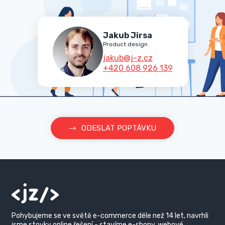
Jakub Jirsa
Product design
jakub@j-z.cz
+420 608 926 139
ODESLAT POPTÁVKU
Pohybujeme se ve světě e-commerce déle než 14 let, navrhli
jsme stovky online řešení - stavíme
e-shopy
, webové