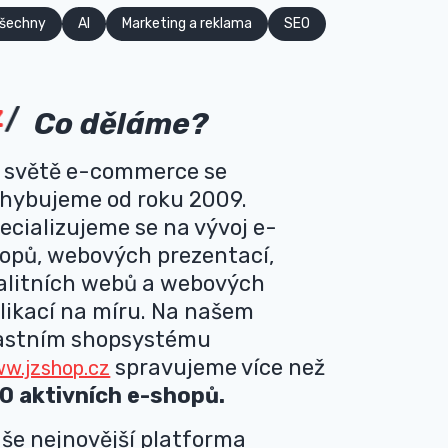
šechny
AI
Marketing a reklama
SEO
Co děláme?
 světě e-commerce se
hybujeme od roku 2009.
ecializujeme se na vývoj e-
opů, webových prezentací,
alitních webů a webových
likací na míru. Na našem
astním shopsystému
spravujeme více než
w.jzshop.cz
0 aktivních e-shopů.
še nejnovější platforma