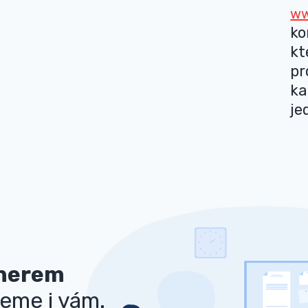
ww
ko
kt
pr
ka
je
tnerem
eme i vám.