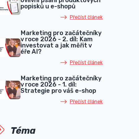
ovlivní psaní produktových
popisků u e-shopů
Přečíst článek
Marketing pro začátečníky
v roce 2026 - 2. díl: Kam
investovat a jak měřit v
éře AI?
Přečíst článek
Marketing pro začátečníky
v roce 2026 - 1. díl:
Strategie pro váš e-shop
Přečíst článek
Téma