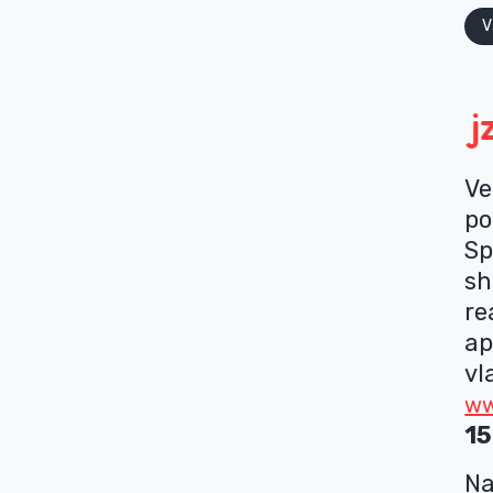
V
Ve
po
Sp
sh
re
ap
vl
ww
15
Na