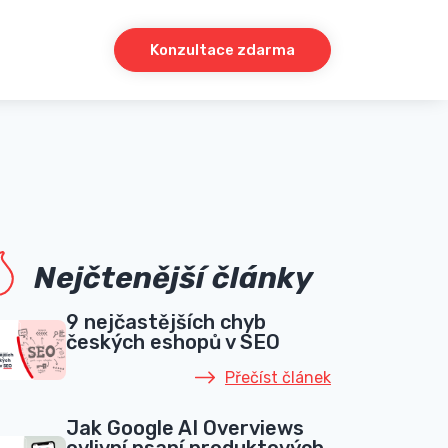
Konzultace zdarma
Nejčtenější články
9 nejčastějších chyb
českých eshopů v SEO
Přečíst článek
Jak Google AI Overviews